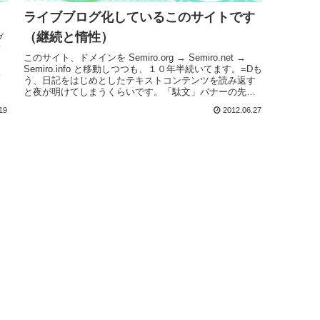
ライブブログ化しているこのサイトです
（継続と惰性）
ブ
て
このサイト、ドメインを Semiro.org → Semiro.net →
ま
Semiro.info と移動しつつも、１０年半続いてます。=Dも
今
う、日記をはじめとしたテキストコンテンツを読み返す
使
と夜が明けてしまうくらいです。「駄文」バナーの先見
な
てくださいな。びっくりしますよ。アホか！ ってくら
く
19
2012.06.27
い散文が。自サイトを作ったのは、仕事で長期海外駐在
で
をする事になったので、知り合いとの連絡手段になるか
ま
と思ったからでした。日記も知り合いへの近況報告がメ
イン目的。ですが、ＵＳ→日本 への国際電話が思ったよ
り安かった...