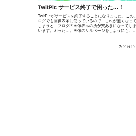
TwitPic サービス終了で困った…！
TwitPicがサービスを終了することになりました。この
ログでも画像表示に使っているので、これが無くなっ
しまうと、ブログの画像表示の所が穴あきになってし
います。困った…。画像のサルベージをしようにも、
はもう表示もしていないので各種サルベージツールも
うことができず、TwitPicのサルベージ機能を使うしか
いのですが… これがすごい順番待ち状態。orz10時間
2014.10.
らい待って、やっとこzipでDLできましたそして手作業
このブログの画像表示をTwitpicから通常表示に修正し
した。zip内の画...