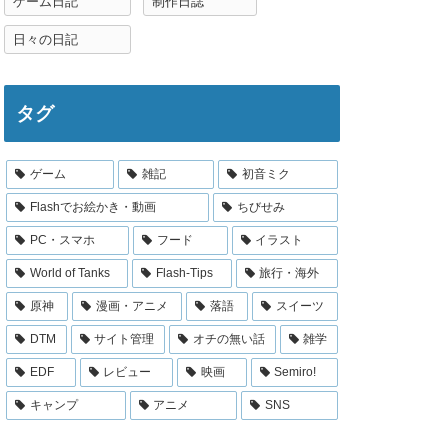
ゲーム日記
制作日誌
日々の日記
タグ
ゲーム
雑記
初音ミク
Flashでお絵かき・動画
ちびせみ
PC・スマホ
フード
イラスト
World of Tanks
Flash-Tips
旅行・海外
原神
漫画・アニメ
落語
スイーツ
DTM
サイト管理
オチの無い話
雑学
EDF
レビュー
映画
Semiro!
キャンプ
アニメ
SNS