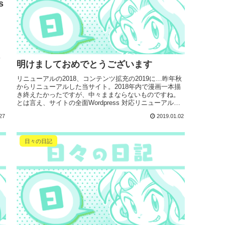
s
出
ト
コ
明けましておめでとうございます
リニューアルの2018、コンテンツ拡充の2019に…昨年秋
からリニューアルした当サイト。2018年内で漫画一本描
き終えたかったですが、中々ままならないものですね。
とは言え、サイトの全面Wordpress 対応リニューアル&
サーバー引越しに、...
27
2019.01.02
日々の日記