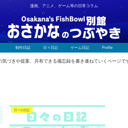
漫画、アニメ、ゲーム等の日常コラム
制作日誌
日々日記
ゲーム日記
Profile
中での気づきや提案、共有できる備忘録を書き連ねていくページで
日々の日記