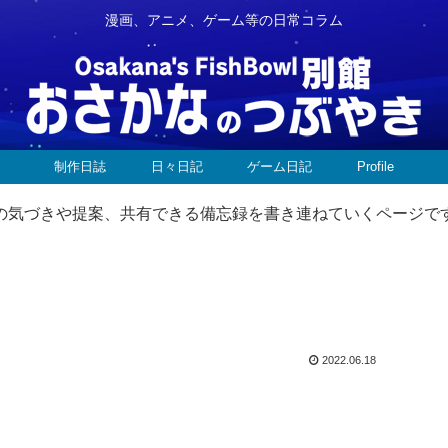
漫画、アニメ、ゲーム等の日常コラム
制作日誌
日々日記
ゲーム日記
Profile
中での気づきや提案、共有できる備忘録を書き連ねていくページで
2022.06.18