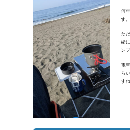
何
す
た
緒
ン
電
ら
す