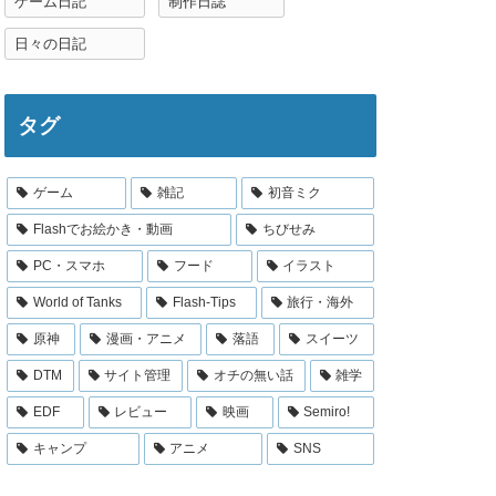
ゲーム日記
制作日誌
日々の日記
タグ
ゲーム
雑記
初音ミク
Flashでお絵かき・動画
ちびせみ
PC・スマホ
フード
イラスト
World of Tanks
Flash-Tips
旅行・海外
原神
漫画・アニメ
落語
スイーツ
DTM
サイト管理
オチの無い話
雑学
EDF
レビュー
映画
Semiro!
キャンプ
アニメ
SNS